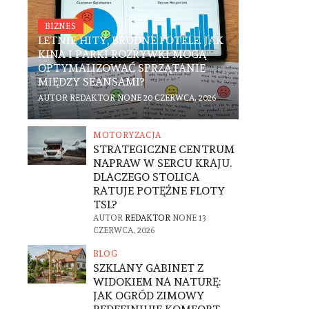
BIZNES
LETNIE HITY, BRUDNE FOTELE. JAK
KINA I PARKI ROZRYWKI MOGĄ
OPTYMALIZOWAĆ SPRZĄTANIE
MIĘDZY SEANSAMI?
AUTOR
REDAKTOR
NONE
20 CZERWCA, 2026
MOTORYZACJA
STRATEGICZNE CENTRUM
NAPRAW W SERCU KRAJU.
DLACZEGO STOLICA
RATUJE POTĘŻNE FLOTY
TSL?
AUTOR
REDAKTOR
NONE
13
CZERWCA, 2026
BLOG
SZKLANY GABINET Z
WIDOKIEM NA NATURĘ:
JAK OGRÓD ZIMOWY