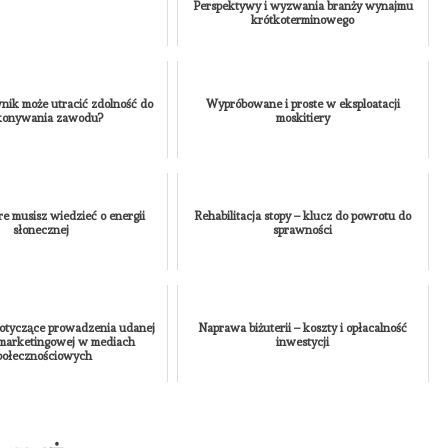
Perspektywy i wyzwania branży wynajmu
krótkoterminowego
nik może utracić zdolność do
Wypróbowane i proste w eksploatacji
onywania zawodu?
moskitiery
re musisz wiedzieć o energii
Rehabilitacja stopy – klucz do powrotu do
słonecznej
sprawności
tyczące prowadzenia udanej
Naprawa biżuterii – koszty i opłacalność
 marketingowej w mediach
inwestycji
połecznościowych