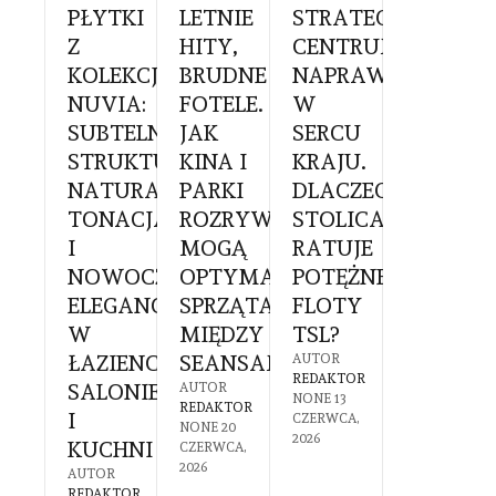
BOKSYTERAPIA
PŁYTKI
LETNIE
STRATEGICZNE
SZKLAN
RY
Z
HITY,
CENTRUM
GABINE
OWY
KOLEKCJI
BRUDNE
NAPRAW
Z
NUVIA:
FOTELE.
W
WIDOKI
KOWIE:
SUBTELNA
JAK
SERCU
NA
STRUKTURA,
KINA I
KRAJU.
NATURĘ
ZTUJE
NATURALNA
PARKI
DLACZEGO
JAK
IA
TONACJA
ROZRYWKI
STOLICA
OGRÓD
IEGÓW
I
MOGĄ
RATUJE
ZIMOW
NOWOCZESNA
OPTYMALIZOWAĆ
POTĘŻNE
REDEFIN
GO
ELEGANCJA
SPRZĄTANIE
FLOTY
KOMFO
EŻY
W
MIĘDZY
TSL?
PRACY
A?
ŁAZIENCE,
SEANSAMI?
W
AUTOR
REDAKTOR
SALONIE
SYSTEM
R
AUTOR
NONE
13
TOR
REDAKTOR
I
HOME
CZERWCA,
6
NONE
20
2026
KUCHNI
OFFICE?
2026
CZERWCA,
2026
AUTOR
AUTOR
REDAKTOR
REDAKTOR