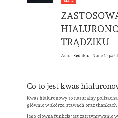
BLOG
ZASTOSOW
HIALURONO
TRĄDZIKU
Autor
Redaktor
None
15 paźd
Co to jest kwas hialuron
Kwas hialuronowy to naturalny polisachar
głównie w skórze, stawach oraz tkankach 
Jego główną funkcją jest zatrzymywanie w