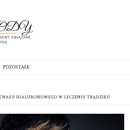
ABC
URODY
PRAWY
DĄ
POZOSTAŁE
KWASU HIALURONOWEGO W LECZENIU TRĄDZIKU