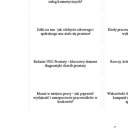
usług kosmetycznych?
Żelki na sen - jak zdobycie zdrowego i
Kiedy pracow
spokojnego snu stało się prostsze!
wyk
Badanie USG Prostaty – kluczowy element
Rzeczy, któ
diagnostyki chorób prostaty
Masaż w miejscu pracy – jak poprawić
Wskazówki do
wydajność i samopoczucie pracowników w
kampanii
krakowie?
s