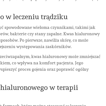
 w leczeniu trądziku
 być spowodowane wieloma czynnikami, takimi jak
rów, bakterie czy stany zapalne. Kwas hialuronowy
sposobów. Po pierwsze, nawilża skórę, co może
iejszeniu występowania zaskórników.
rzeciwzapalnym, kwas hialuronowy może zmniejszać
ikiem, co wpływa na komfort pacjenta. Jego
yspieszyć proces gojenia oraz poprawić ogólny
BLO
hialuronowego w terapii
URO
BIZNES
MOTORYZACJA
BLOG
ZDR
h formach, które można stosować w leczeniu