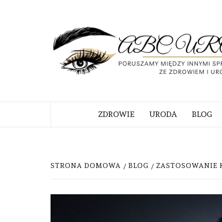
Skip
to
content
PORUSZAMY MIĘDZY INNYMI S
ZWIĄZANE ZE ZDROWIEM I URO
ZDROWIE
URODA
BLOG
STRONA DOMOWA
BLOG
ZASTOSOWANIE 