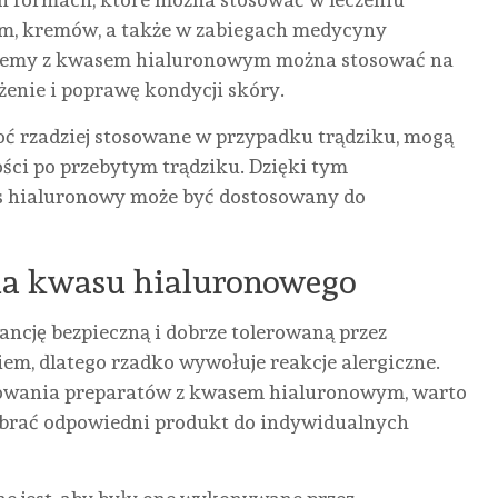
LETNIE
STRATEGICZNE
SZKLANY
KAR
rum, kremów, a także w zabiegach medycyny
HITY,
CENTRUM
GABINET
SKÓ
 i kremy z kwasem hialuronowym można stosować na
BRUDNE
NAPRAW
Z
GŁ
żenie i poprawę kondycji skóry.
FOTELE.
W
WIDOKIEM
W
JAK
SERCU
NA
KRA
oć rzadziej stosowane w przypadku trądziku, mogą
KINA I
KRAJU.
NATURĘ:
ILE
ości po przebytym trądziku. Dzięki tym
PARKI
DLACZEGO
JAK
KOS
 hialuronowy może być dostosowany do
ROZRYWKI
STOLICA
OGRÓD
SER
MOGĄ
RATUJE
ZIMOWY
ZAB
ia kwasu hialuronowego
OPTYMALIZOWAĆ
POTĘŻNE
REDEFINIUJE
I OD
SPRZĄTANIE
FLOTY
KOMFORT
CZE
ncję bezpieczną i dobrze tolerowaną przez
MIĘDZY
TSL?
PRACY
ZAL
em, dlatego rzadko wywołuje reakcje alergiczne.
SEANSAMI?
W
CEN
AUTOR
REDAKTOR
SYSTEMIE
osowania preparatów z kwasem hialuronowym, warto
AUTOR
AUTO
NONE
13
REDAKTOR
REDAK
HOME
obrać odpowiedni produkt do indywidualnych
CZERWCA,
NONE
20
NONE
2026
OFFICE?
CZERWCA,
LIPCA, 
2026
AUTOR
REDAKTOR