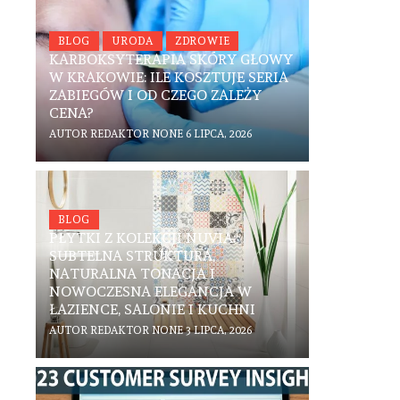
BLOG
URODA
ZDROWIE
KARBOKSYTERAPIA SKÓRY GŁOWY
W KRAKOWIE: ILE KOSZTUJE SERIA
ZABIEGÓW I OD CZEGO ZALEŻY
CENA?
AUTOR
REDAKTOR
NONE
6 LIPCA, 2026
BLOG
PŁYTKI Z KOLEKCJI NUVIA:
SUBTELNA STRUKTURA,
NATURALNA TONACJA I
NOWOCZESNA ELEGANCJA W
ŁAZIENCE, SALONIE I KUCHNI
AUTOR
REDAKTOR
NONE
3 LIPCA, 2026