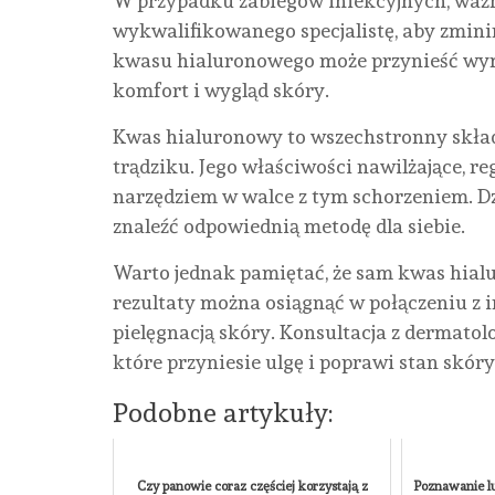
W przypadku zabiegów iniekcyjnych, ważn
wykwalifikowanego specjalistę, aby zmin
kwasu hialuronowego może przynieść wymi
komfort i wygląd skóry.
Kwas hialuronowy to wszechstronny skład
trądziku. Jego właściwości nawilżające, r
narzędziem w walce z tym schorzeniem. 
znaleźć odpowiednią metodę dla siebie.
Warto jednak pamiętać, że sam kwas hialu
rezultaty można osiągnąć w połączeniu z
pielęgnacją skóry. Konsultacja z dermatol
które przyniesie ulgę i poprawi stan skóry
Podobne artykuły:
Czy panowie coraz częściej korzystają z
Poznawanie lu