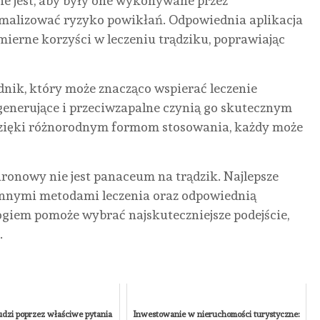
e jest, aby były one wykonywane przez
NONE
8
imalizować ryzyko powikłań. Odpowiednia aplikacja
CZERWCA,
erne korzyści w leczeniu trądziku, poprawiając
2026
nik, który może znacząco wspierać leczenie
egenerujące i przeciwzapalne czynią go skutecznym
Dzięki różnorodnym formom stosowania, każdy może
ronowy nie jest panaceum na trądzik. Najlepsze
 innymi metodami leczenia oraz odpowiednią
ogiem pomoże wybrać najskuteczniejsze podejście,
.
dzi poprzez właściwe pytania
Inwestowanie w nieruchomości turystyczne: