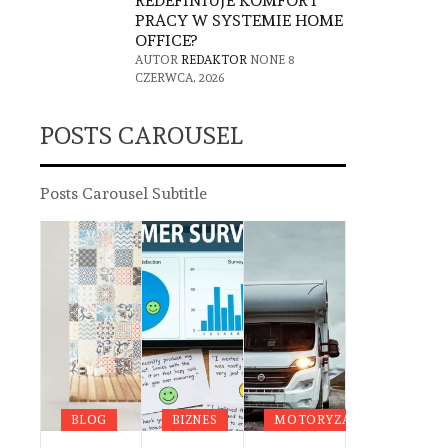
REDEFINIUJE KOMFORT
PRACY W SYSTEMIE HOME
OFFICE?
AUTOR
REDAKTOR
NONE
8
CZERWCA, 2026
POSTS CAROUSEL
Posts Carousel Subtitle
G
DA
OWIE
BLOG
BIZNES
MOTORYZACJA
BLOG