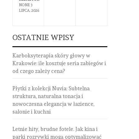
NONE
3
NONE
8
LIPCA, 2026
CZERWCA,
2026
OSTATNIE WPISY
Karboksyterapia skóry głowy w
Krakowie: ile kosztuje seria zabiegów i
od czego zależy cena?
Płytki z kolekcji Nuvia: Subtelna
struktura, naturalna tonacja i
nowoczesna elegancja w łazience,
salonie i kuchni
Letnie hity, brudne fotele. Jak kina i
parki rozrywki mogą optymalizować