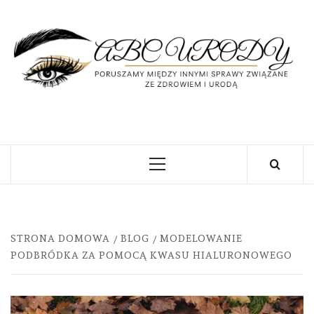
Skip
to
content
U
PORUSZAMY MIĘDZY INNYMI SPRAWY
ZWIĄZANE ZE ZDROWIEM I URODĄ
Primary
Menu
STRONA DOMOWA
BLOG
MODELOWANIE
PODBRÓDKA ZA POMOCĄ KWASU HIALURONOWEGO