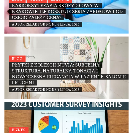
KARBOKSYTERAPIA SKÓRY GŁOWY W
KRAKOWIE: ILE KOSZTUJE SERIA ZABIEGÓW I OD
CZEGO ZALEŻY CENA?
AUTOR
REDAKTOR
NONE
6 LIPCA, 2026
BLOG
PŁYTKI Z KOLEKCJI NUVIA: SUBTELNA
STRUKTURA, NATURALNA TONACJA I
NOWOCZESNA ELEGANCJA W ŁAZIENCE, SALONIE
I KUCHNI
AUTOR
REDAKTOR
NONE
3 LIPCA, 2026
BIZNES