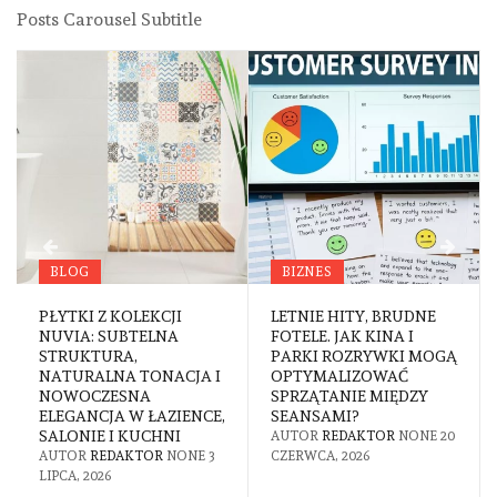
Posts Carousel Subtitle
BLOG
BIZNES
PŁYTKI Z KOLEKCJI
LETNIE HITY, BRUDNE
NUVIA: SUBTELNA
FOTELE. JAK KINA I
STRUKTURA,
PARKI ROZRYWKI MOGĄ
NATURALNA TONACJA I
OPTYMALIZOWAĆ
NOWOCZESNA
SPRZĄTANIE MIĘDZY
ELEGANCJA W ŁAZIENCE,
SEANSAMI?
SALONIE I KUCHNI
AUTOR
REDAKTOR
NONE
20
AUTOR
REDAKTOR
NONE
3
CZERWCA, 2026
LIPCA, 2026