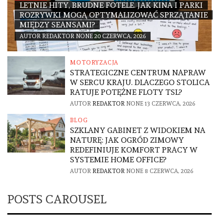
LETNIE HITY, BRUDNE FOTELE. JAK KINA I PARKI
ROZRYWKI MOGĄ OPTYMALIZOWAĆ SPRZĄTANIE
MIĘDZY SEANSAMI?
AUTOR
REDAKTOR
NONE
20 CZERWCA, 2026
MOTORYZACJA
STRATEGICZNE CENTRUM NAPRAW
W SERCU KRAJU. DLACZEGO STOLICA
RATUJE POTĘŻNE FLOTY TSL?
AUTOR
REDAKTOR
NONE
13 CZERWCA, 2026
BLOG
SZKLANY GABINET Z WIDOKIEM NA
NATURĘ: JAK OGRÓD ZIMOWY
REDEFINIUJE KOMFORT PRACY W
SYSTEMIE HOME OFFICE?
AUTOR
REDAKTOR
NONE
8 CZERWCA, 2026
POSTS CAROUSEL