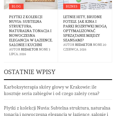
BLOG
BIZNES
PŁYTKI Z KOLEKCJI
LETNIE HITY, BRUDNE
NUVIA: SUBTELNA
FOTELE. JAK KINA I
STRUKTURA,
PARKI ROZRYWKI MOGĄ
NATURALNA TONACJA I
OPTYMALIZOWAĆ
NOWOCZESNA
SPRZĄTANIE MIĘDZY
ELEGANCJA W ŁAZIENCE,
SEANSAMI?
SALONIE I KUCHNI
AUTOR
REDAKTOR
NONE
20
AUTOR
REDAKTOR
NONE
3
CZERWCA, 2026
LIPCA, 2026
OSTATNIE WPISY
Karboksyterapia skóry głowy w Krakowie: ile
kosztuje seria zabiegów i od czego zależy cena?
Płytki z kolekcji Nuvia: Subtelna struktura, naturalna
tonacja i nowoczesna elegancja w łazience, salonie i