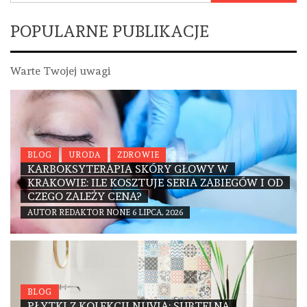
POPULARNE PUBLIKACJE
Warte Twojej uwagi
BLOG
URODA
ZDROWIE
KARBOKSYTERAPIA SKÓRY GŁOWY W
KRAKOWIE: ILE KOSZTUJE SERIA ZABIEGÓW I OD
CZEGO ZALEŻY CENA?
AUTOR
REDAKTOR
NONE
6 LIPCA, 2026
BLOG
PŁYTKI Z KOLEKCJI NUVIA: SUBTELNA