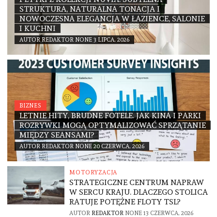
STRUKTURA, NATURALNA TONACJA I
NOWOCZESNA ELEGANCJA W ŁAZIENCE, SALONIE
I KUCHNI
AUTOR
REDAKTOR
NONE
3 LIPCA, 2026
BIZNES
LETNIE HITY, BRUDNE FOTELE. JAK KINA I PARKI
ROZRYWKI MOGĄ OPTYMALIZOWAĆ SPRZĄTANIE
MIĘDZY SEANSAMI?
AUTOR
REDAKTOR
NONE
20 CZERWCA, 2026
MOTORYZACJA
STRATEGICZNE CENTRUM NAPRAW
W SERCU KRAJU. DLACZEGO STOLICA
RATUJE POTĘŻNE FLOTY TSL?
AUTOR
REDAKTOR
NONE
13 CZERWCA, 2026