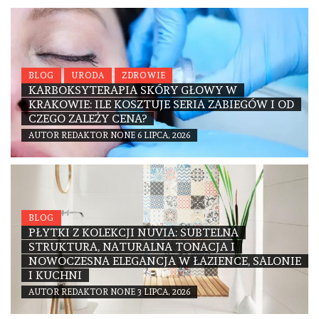
BLOG
URODA
ZDROWIE
KARBOKSYTERAPIA SKÓRY GŁOWY W
KRAKOWIE: ILE KOSZTUJE SERIA ZABIEGÓW I OD
CZEGO ZALEŻY CENA?
AUTOR
REDAKTOR
NONE
6 LIPCA, 2026
BLOG
PŁYTKI Z KOLEKCJI NUVIA: SUBTELNA
STRUKTURA, NATURALNA TONACJA I
NOWOCZESNA ELEGANCJA W ŁAZIENCE, SALONIE
I KUCHNI
AUTOR
REDAKTOR
NONE
3 LIPCA, 2026