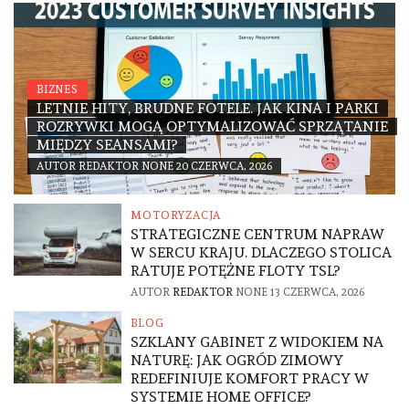
BIZNES
LETNIE HITY, BRUDNE FOTELE. JAK KINA I PARKI
ROZRYWKI MOGĄ OPTYMALIZOWAĆ SPRZĄTANIE
MIĘDZY SEANSAMI?
AUTOR
REDAKTOR
NONE
20 CZERWCA, 2026
MOTORYZACJA
STRATEGICZNE CENTRUM NAPRAW
W SERCU KRAJU. DLACZEGO STOLICA
RATUJE POTĘŻNE FLOTY TSL?
AUTOR
REDAKTOR
NONE
13 CZERWCA, 2026
BLOG
SZKLANY GABINET Z WIDOKIEM NA
NATURĘ: JAK OGRÓD ZIMOWY
REDEFINIUJE KOMFORT PRACY W
SYSTEMIE HOME OFFICE?