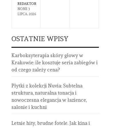
REDAKTOR
REDAKTOR
NONE
3
NONE
8
LIPCA, 2026
CZERWCA,
2026
OSTATNIE WPISY
Karboksyterapia skóry głowy w
Krakowie: ile kosztuje seria zabiegów i
od czego zależy cena?
Płytki z kolekcji Nuvia: Subtelna
struktura, naturalna tonacja i
nowoczesna elegancja w łazience,
salonie i kuchni
Letnie hity, brudne fotele. Jak kina i