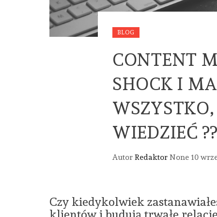
BLOG
CONTENT M
SHOCK I MA
WSZYSTKO,
WIEDZIEĆ ??
Autor
Redaktor
None
10 wrze
Czy kiedykolwiek zastanawiałeś
klientów i budują trwałe relacj