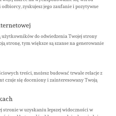
REDAKTOR
 odbiorcy, zyskujesz jego zaufanie i pozytywne
NONE
8
CZERWCA,
2026
nternetowej
ją użytkowników do odwiedzenia Twojej strony
oją stronę, tym większe są szanse na generowanie
iowych treści, możesz budować trwałe relacje z
ent czuje się doceniony i zainteresowany Twoją
kach
j stronie w uzyskaniu lepszej widoczności w