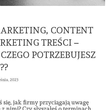
ARKETING, CONTENT
RKETING TREŚCI –
 CZEGO POTRZEBUJESZ
??
śnia, 2023
 się, jak firmy przyciągają uwagę
e z nimi? Czy słyszałeś o terminach