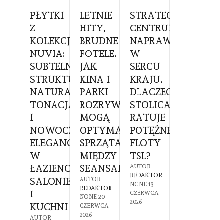
BOKSYTERAPIA
PŁYTKI
LETNIE
STRATEGICZNE
SZKLAN
RY
Z
HITY,
CENTRUM
GABINE
OWY
KOLEKCJI
BRUDNE
NAPRAW
Z
NUVIA:
FOTELE.
W
WIDOKI
KOWIE:
SUBTELNA
JAK
SERCU
NA
STRUKTURA,
KINA I
KRAJU.
NATURĘ
ZTUJE
NATURALNA
PARKI
DLACZEGO
JAK
IA
TONACJA
ROZRYWKI
STOLICA
OGRÓD
IEGÓW
I
MOGĄ
RATUJE
ZIMOW
NOWOCZESNA
OPTYMALIZOWAĆ
POTĘŻNE
REDEFIN
GO
ELEGANCJA
SPRZĄTANIE
FLOTY
KOMFO
EŻY
W
MIĘDZY
TSL?
PRACY
A?
ŁAZIENCE,
SEANSAMI?
W
AUTOR
REDAKTOR
SALONIE
SYSTEM
R
AUTOR
NONE
13
TOR
REDAKTOR
I
HOME
CZERWCA,
6
NONE
20
2026
KUCHNI
OFFICE?
2026
CZERWCA,
2026
AUTOR
AUTOR