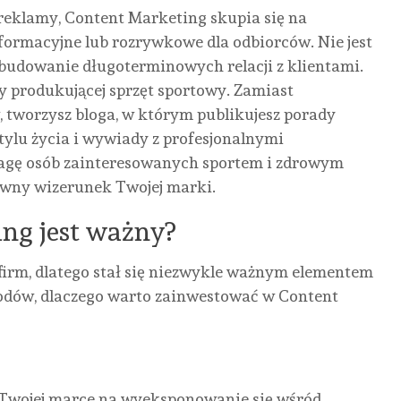
reklamy, Content Marketing skupia się na
LETNIE
STRATEGICZNE
SZKLANY
KAR
informacyjne lub rozrywkowe dla odbiorców. Nie jest
HITY,
CENTRUM
GABINET
SKÓ
a budowanie długoterminowych relacji z klientami.
BRUDNE
NAPRAW
Z
GŁ
my produkującej sprzęt sportowy. Zamiast
FOTELE.
W
WIDOKIEM
W
 tworzysz bloga, w którym publikujesz porady
JAK
SERCU
NA
KRA
tylu życia i wywiady z profesjonalnymi
KINA I
KRAJU.
NATURĘ:
ILE
wagę osób zainteresowanych sportem i zdrowym
PARKI
DLACZEGO
JAK
KOS
tywny wizerunek Twojej marki.
ROZRYWKI
STOLICA
OGRÓD
SER
MOGĄ
RATUJE
ZIMOWY
ZAB
ng jest ważny?
OPTYMALIZOWAĆ
POTĘŻNE
REDEFINIUJE
I OD
SPRZĄTANIE
FLOTY
KOMFORT
CZE
firm, dlatego stał się niezwykle ważnym elementem
MIĘDZY
TSL?
PRACY
ZAL
odów, dlaczego warto zainwestować w Content
SEANSAMI?
W
CEN
AUTOR
REDAKTOR
SYSTEMIE
AUTOR
AUTO
NONE
13
REDAKTOR
REDAK
HOME
CZERWCA,
NONE
20
NONE
2026
OFFICE?
CZERWCA,
LIPCA, 
2026
 Twojej marce na wyeksponowanie się wśród
AUTOR