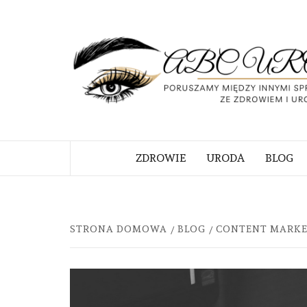
Skip
to
content
PORUSZAMY MIĘDZY INNYMI S
ZWIĄZANE ZE ZDROWIEM I URO
ZDROWIE
URODA
BLOG
STRONA DOMOWA
BLOG
CONTENT MARKET