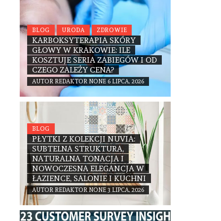
BLOG
URODA
ZDROWIE
KARBOKSYTERAPIA SKÓRY
GŁOWY W KRAKOWIE: ILE
KOSZTUJE SERIA ZABIEGÓW I OD
CZEGO ZALEŻY CENA?
AUTOR
REDAKTOR
NONE
6 LIPCA, 2026
BLOG
PŁYTKI Z KOLEKCJI NUVIA:
SUBTELNA STRUKTURA,
NATURALNA TONACJA I
NOWOCZESNA ELEGANCJA W
ŁAZIENCE, SALONIE I KUCHNI
AUTOR
REDAKTOR
NONE
3 LIPCA, 2026