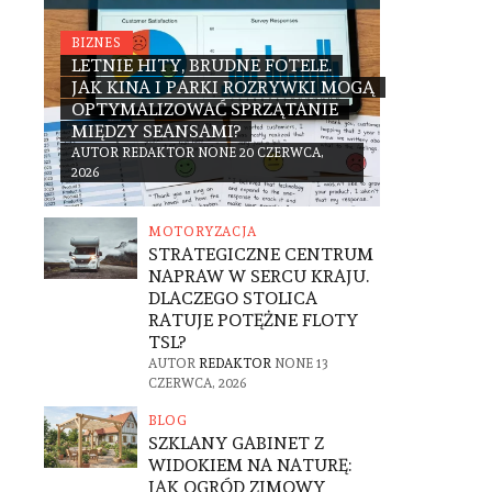
BIZNES
LETNIE HITY, BRUDNE FOTELE.
JAK KINA I PARKI ROZRYWKI MOGĄ
OPTYMALIZOWAĆ SPRZĄTANIE
MIĘDZY SEANSAMI?
AUTOR
REDAKTOR
NONE
20 CZERWCA,
2026
MOTORYZACJA
STRATEGICZNE CENTRUM
NAPRAW W SERCU KRAJU.
DLACZEGO STOLICA
RATUJE POTĘŻNE FLOTY
TSL?
AUTOR
REDAKTOR
NONE
13
CZERWCA, 2026
BLOG
SZKLANY GABINET Z
WIDOKIEM NA NATURĘ:
JAK OGRÓD ZIMOWY