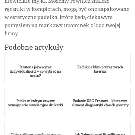
niewielkie myjki. Możemy również znaleźć
ręczniki w kompletach, mogą być one zapakowane
w estetyczne pudełka, które będą ciekawym
pomysłem na markowy upominek z logo twojej
firmy.
Podobne artykuły:
Biżuteria jako wyraz
Redukcja blizn pourazowych
indywidualności – co wybrać na
laserem
sezon?
Punkt w którym zawsze
Badanie USG Prostaty – kluczowy
wynajmiecie rewelacyjne drukarki
element diagnostyki chorób prostaty
Oleje roślinne nierafinowane —
Jak Zainstalować WordPress na