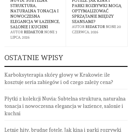
NUVIA: SUBTELNA
FOTELE. JAK KINA I
STRUKTURA,
PARKI ROZRYWKI MOGĄ
NATURALNA TONACJA I
OPTYMALIZOWAĆ
NOWOCZESNA
SPRZĄTANIE MIĘDZY
ELEGANCJA W ŁAZIENCE,
SEANSAMI?
SALONIE I KUCHNI
AUTOR
REDAKTOR
NONE
20
AUTOR
REDAKTOR
NONE
3
CZERWCA, 2026
LIPCA, 2026
OSTATNIE WPISY
Karboksyterapia skóry głowy w Krakowie: ile
kosztuje seria zabiegów i od czego zależy cena?
Płytki z kolekcji Nuvia: Subtelna struktura, naturalna
tonacja i nowoczesna elegancja w łazience, salonie i
kuchni
Letnie hity, brudne fotele. Jak kina i parki rozrywki