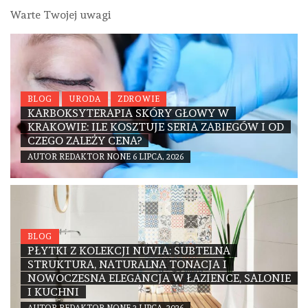
Warte Twojej uwagi
BLOG
URODA
ZDROWIE
KARBOKSYTERAPIA SKÓRY GŁOWY W
KRAKOWIE: ILE KOSZTUJE SERIA ZABIEGÓW I OD
CZEGO ZALEŻY CENA?
AUTOR
REDAKTOR
NONE
6 LIPCA, 2026
BLOG
PŁYTKI Z KOLEKCJI NUVIA: SUBTELNA
STRUKTURA, NATURALNA TONACJA I
NOWOCZESNA ELEGANCJA W ŁAZIENCE, SALONIE
I KUCHNI