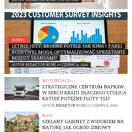
AUTOR
REDAKTOR
NONE
3 LIPCA, 2026
BIZNES
LETNIE HITY, BRUDNE FOTELE. JAK KINA I PARKI
ROZRYWKI MOGĄ OPTYMALIZOWAĆ SPRZĄTANIE
MIĘDZY SEANSAMI?
AUTOR
REDAKTOR
NONE
20 CZERWCA, 2026
MOTORYZACJA
STRATEGICZNE CENTRUM NAPRAW
W SERCU KRAJU. DLACZEGO STOLICA
RATUJE POTĘŻNE FLOTY TSL?
AUTOR
REDAKTOR
NONE
13 CZERWCA, 2026
BLOG
SZKLANY GABINET Z WIDOKIEM NA
NATURĘ: JAK OGRÓD ZIMOWY