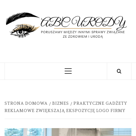
Skip
to
content
U
PORUSZAMY MIĘDZY INNYMI SPRAWY
ZWIĄZANE ZE ZDROWIEM I URODĄ
Primary
Menu
STRONA DOMOWA
BIZNES
PRAKTYCZNE GADŻETY
REKLAMOWE ZWIĘKSZAJĄ EKSPOZYCJĘ LOGO FIRMY