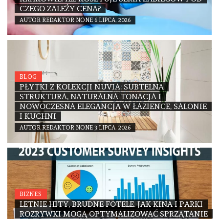
CZEGO ZALEŻY CENA?
AUTOR
REDAKTOR
NONE
6 LIPCA, 2026
BLOG
PŁYTKI Z KOLEKCJI NUVIA: SUBTELNA
STRUKTURA, NATURALNA TONACJA I
NOWOCZESNA ELEGANCJA W ŁAZIENCE, SALONIE
I KUCHNI
AUTOR
REDAKTOR
NONE
3 LIPCA, 2026
BIZNES
LETNIE HITY, BRUDNE FOTELE. JAK KINA I PARKI
ROZRYWKI MOGĄ OPTYMALIZOWAĆ SPRZĄTANIE