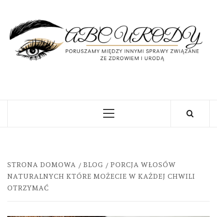
Skip
to
content
U
PORUSZAMY MIĘDZY INNYMI SPRAWY
ZWIĄZANE ZE ZDROWIEM I URODĄ
Primary
Menu
STRONA DOMOWA
BLOG
PORCJA WŁOSÓW
NATURALNYCH KTÓRE MOŻECIE W KAŻDEJ CHWILI
OTRZYMAĆ