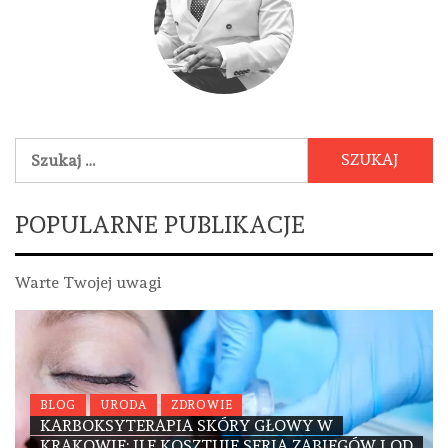
Szukaj:
POPULARNE PUBLIKACJE
Warte Twojej uwagi
BLOG
URODA
ZDROWIE
KARBOKSYTERAPIA SKÓRY GŁOWY W
KRAKOWIE: ILE KOSZTUJE SERIA ZABIEGÓW I OD