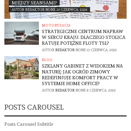
MIĘDZY SEANSAMI?
AUTOR
REDAKTOR
NONE
20 CZERWCA, 2026
MOTORYZACJA
STRATEGICZNE CENTRUM NAPRAW
W SERCU KRAJU. DLACZEGO STOLICA
RATUJE POTĘŻNE FLOTY TSL?
AUTOR
REDAKTOR
NONE
13 CZERWCA, 2026
BLOG
SZKLANY GABINET Z WIDOKIEM NA
NATURĘ: JAK OGRÓD ZIMOWY
REDEFINIUJE KOMFORT PRACY W
SYSTEMIE HOME OFFICE?
AUTOR
REDAKTOR
NONE
8 CZERWCA, 2026
POSTS CAROUSEL
Posts Carousel Subtitle