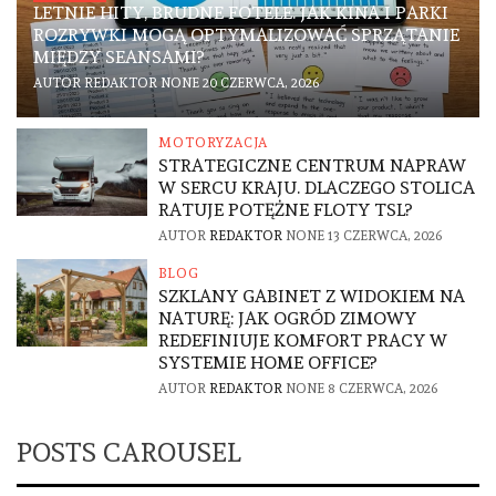
LETNIE HITY, BRUDNE FOTELE. JAK KINA I PARKI
ROZRYWKI MOGĄ OPTYMALIZOWAĆ SPRZĄTANIE
MIĘDZY SEANSAMI?
AUTOR
REDAKTOR
NONE
20 CZERWCA, 2026
MOTORYZACJA
STRATEGICZNE CENTRUM NAPRAW
W SERCU KRAJU. DLACZEGO STOLICA
RATUJE POTĘŻNE FLOTY TSL?
AUTOR
REDAKTOR
NONE
13 CZERWCA, 2026
BLOG
SZKLANY GABINET Z WIDOKIEM NA
NATURĘ: JAK OGRÓD ZIMOWY
REDEFINIUJE KOMFORT PRACY W
SYSTEMIE HOME OFFICE?
AUTOR
REDAKTOR
NONE
8 CZERWCA, 2026
POSTS CAROUSEL