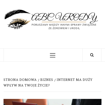
Skip
to
content
U
PORUSZAMY MIĘDZY INNYMI SPRAWY
ZWIĄZANE ZE ZDROWIEM I URODĄ
Primary
Menu
STRONA DOMOWA
BIZNES
INTERNET MA DUŻY
WPŁYW NA TWOJE ŻYCIE?