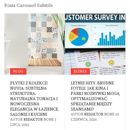
Posts Carousel Subtitle
BLOG
BIZNES
PŁYTKI Z KOLEKCJI
LETNIE HITY, BRUDNE
NUVIA: SUBTELNA
FOTELE. JAK KINA I
STRUKTURA,
PARKI ROZRYWKI MOGĄ
NATURALNA TONACJA I
OPTYMALIZOWAĆ
NOWOCZESNA
SPRZĄTANIE MIĘDZY
ELEGANCJA W ŁAZIENCE,
SEANSAMI?
SALONIE I KUCHNI
AUTOR
REDAKTOR
NONE
20
AUTOR
REDAKTOR
NONE
3
CZERWCA, 2026
LIPCA, 2026