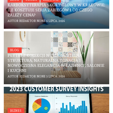
KARBOKSYTERAPIA SKÓRY GŁOWY W KRAKOWIE:
ILE KOSZTUJE SERIA ZABIEGÓW I OD CZEGO
ZALEŻY CENA?
AUTOR
REDAKTOR
NONE
6 LIPCA, 2026
BLOG
PŁYTKI Z KOLEKCJI NUVIA: SUBTELNA
STRUKTURA, NATURALNA TONACJA I
NOWOCZESNA ELEGANCJA W ŁAZIENCE, SALONIE
I KUCHNI
AUTOR
REDAKTOR
NONE
3 LIPCA, 2026
BIZNES