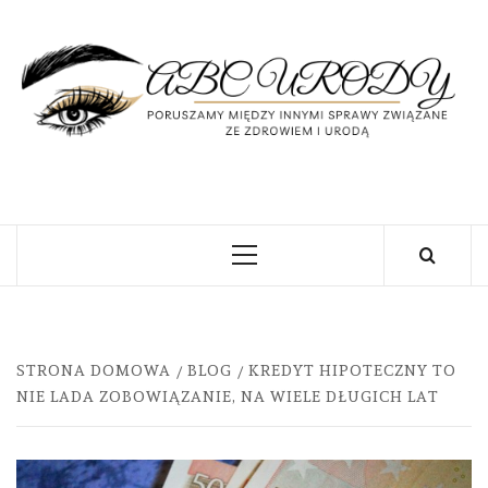
Skip
to
content
U
PORUSZAMY MIĘDZY INNYMI SPRAWY
ZWIĄZANE ZE ZDROWIEM I URODĄ
Primary
Menu
STRONA DOMOWA
BLOG
KREDYT HIPOTECZNY TO
NIE LADA ZOBOWIĄZANIE, NA WIELE DŁUGICH LAT