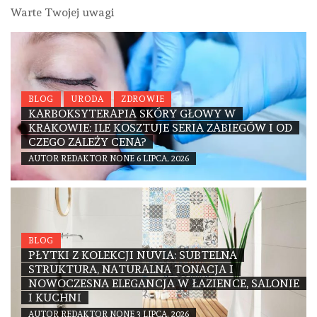
Warte Twojej uwagi
BLOG
URODA
ZDROWIE
KARBOKSYTERAPIA SKÓRY GŁOWY W
KRAKOWIE: ILE KOSZTUJE SERIA ZABIEGÓW I OD
CZEGO ZALEŻY CENA?
AUTOR
REDAKTOR
NONE
6 LIPCA, 2026
BLOG
PŁYTKI Z KOLEKCJI NUVIA: SUBTELNA
STRUKTURA, NATURALNA TONACJA I
NOWOCZESNA ELEGANCJA W ŁAZIENCE, SALONIE
I KUCHNI
AUTOR
REDAKTOR
NONE
3 LIPCA, 2026