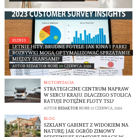
BIZNES
LETNIE HITY, BRUDNE FOTELE. JAK KINA I PARKI
ROZRYWKI MOGĄ OPTYMALIZOWAĆ SPRZĄTANIE
MIĘDZY SEANSAMI?
AUTOR
REDAKTOR
NONE
20 CZERWCA, 2026
MOTORYZACJA
STRATEGICZNE CENTRUM NAPRAW
W SERCU KRAJU. DLACZEGO STOLICA
RATUJE POTĘŻNE FLOTY TSL?
AUTOR
REDAKTOR
NONE
13 CZERWCA, 2026
BLOG
SZKLANY GABINET Z WIDOKIEM NA
NATURĘ: JAK OGRÓD ZIMOWY