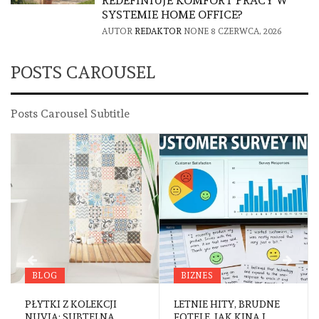
REDEFINIUJE KOMFORT PRACY W
SYSTEMIE HOME OFFICE?
AUTOR
REDAKTOR
NONE
8 CZERWCA, 2026
POSTS CAROUSEL
Posts Carousel Subtitle
BLOG
BIZNES
PŁYTKI Z KOLEKCJI
LETNIE HITY, BRUDNE
NUVIA: SUBTELNA
FOTELE. JAK KINA I