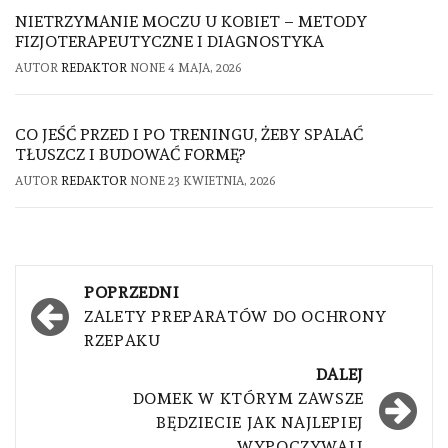
NIETRZYMANIE MOCZU U KOBIET – METODY
FIZJOTERAPEUTYCZNE I DIAGNOSTYKA
AUTOR
REDAKTOR
NONE
4 MAJA, 2026
CO JEŚĆ PRZED I PO TRENINGU, ŻEBY SPALAĆ
TŁUSZCZ I BUDOWAĆ FORMĘ?
AUTOR
REDAKTOR
NONE
23 KWIETNIA, 2026
Nawigacja
POPRZEDNI
wpisu
ZALETY PREPARATÓW DO OCHRONY
RZEPAKU
DALEJ
DOMEK W KTÓRYM ZAWSZE
BĘDZIECIE JAK NAJLEPIEJ
WYPOCZYWALI