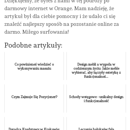
Dziękujemy, że byłeś z nami w tej podróży po
darmowy internet w Orange. Mam nadzieję, że
artykuł był dla ciebie pomocny i że udało ci się
znaleźć najlepszy sposób na pozostanie online za
darmo. Miłego surfowania!
Podobne artykuły:
Co powinieneś wiedzieć o
Design mebli a wygoda w
wykonywaniu masażu
codziennym życiu: Jakie meble
wybierać, aby łączyły estetykę z
funkcjonalnoś...
Czym Zajmuje Się Pozycjoner?
Schody wstęgowe - unikalny design
i funkcjonalność
Doradca Kredytowy w Krakowie:
Leczenie haluksów falą