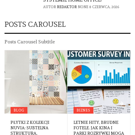
AUTOR
REDAKTOR
NONE
8 CZERWCA, 2026
POSTS CAROUSEL
Posts Carousel Subtitle
BIZNES
MOTORYZACJA
LETNIE HITY, BRUDNE
STRATEGICZNE
FOTELE. JAK KINA I
CENTRUM NAPRAW W
PARKI ROZRYWKI MOGĄ
SERCU KRAJU.