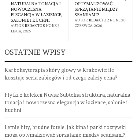
OPTYMALIZOWAĆ
DLACZEGO STOLICA
SPRZĄTANIE MIĘDZY
RATUJE POTĘŻNE FLOTY
SEANSAMI?
TSL?
AUTOR
REDAKTOR
NONE
20
AUTOR
REDAKTOR
NONE
13
CZERWCA, 2026
CZERWCA, 2026
OSTATNIE WPISY
Karboksyterapia skóry głowy w Krakowie: ile
kosztuje seria zabiegów i od czego zależy cena?
Płytki z kolekcji Nuvia: Subtelna struktura, naturalna
tonacja i nowoczesna elegancja w łazience, salonie i
kuchni
Letnie hity, brudne fotele. Jak kina i parki rozrywki
mogą optymalizować sprzątanie między seansami?