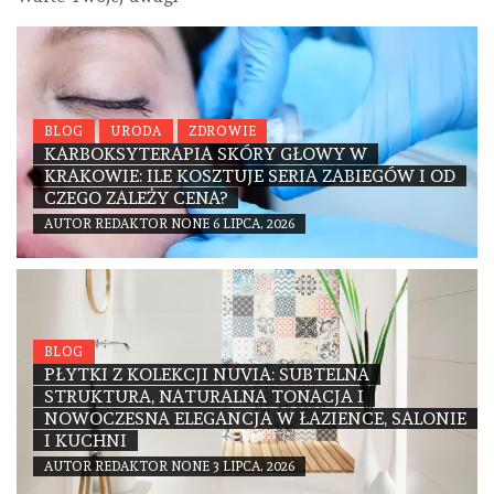
BLOG
URODA
ZDROWIE
KARBOKSYTERAPIA SKÓRY GŁOWY W
KRAKOWIE: ILE KOSZTUJE SERIA ZABIEGÓW I OD
CZEGO ZALEŻY CENA?
AUTOR
REDAKTOR
NONE
6 LIPCA, 2026
BLOG
PŁYTKI Z KOLEKCJI NUVIA: SUBTELNA
STRUKTURA, NATURALNA TONACJA I
NOWOCZESNA ELEGANCJA W ŁAZIENCE, SALONIE
I KUCHNI
AUTOR
REDAKTOR
NONE
3 LIPCA, 2026