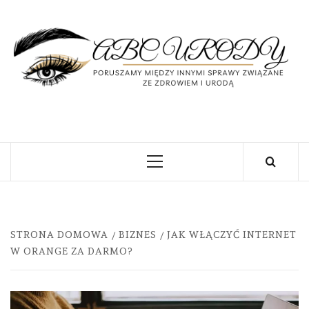
Skip
to
content
U
PORUSZAMY MIĘDZY INNYMI SPRAWY
ZWIĄZANE ZE ZDROWIEM I URODĄ
Primary
Menu
STRONA DOMOWA
BIZNES
JAK WŁĄCZYĆ INTERNET
W ORANGE ZA DARMO?