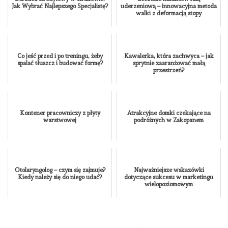
Jak Wybrać Najlepszego Specjalistę?
uderzeniową – innowacyjna metoda
walki z deformacją stopy
Co jeść przed i po treningu, żeby
Kawalerka, która zachwyca – jak
spalać tłuszcz i budować formę?
sprytnie zaaranżować małą
przestrzeń?
Kontener pracowniczy z płyty
Atrakcyjne domki czekające na
warstwowej
podróżnych w Zakopanem
Otolaryngolog – czym się zajmuje?
Najważniejsze wskazówki
Kiedy należy się do niego udać?
dotyczące sukcesu w marketingu
wielopoziomowym