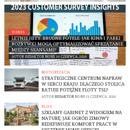
BIZNES
LETNIE HITY, BRUDNE FOTELE. JAK KINA I PARKI
ROZRYWKI MOGĄ OPTYMALIZOWAĆ SPRZĄTANIE
MIĘDZY SEANSAMI?
AUTOR
REDAKTOR
NONE
20 CZERWCA, 2026
MOTORYZACJA
STRATEGICZNE CENTRUM NAPRAW
W SERCU KRAJU. DLACZEGO STOLICA
RATUJE POTĘŻNE FLOTY TSL?
AUTOR
REDAKTOR
NONE
13 CZERWCA, 2026
BLOG
SZKLANY GABINET Z WIDOKIEM NA
NATURĘ: JAK OGRÓD ZIMOWY
REDEFINIUJE KOMFORT PRACY W
SYSTEMIE HOME OFFICE?