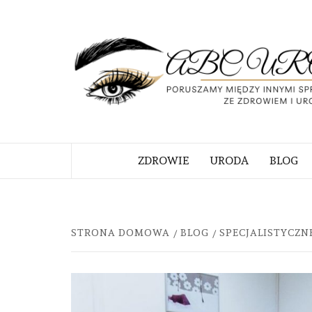
Skip
to
content
PORUSZAMY MIĘDZY INNYMI S
ZWIĄZANE ZE ZDROWIEM I URO
ZDROWIE
URODA
BLOG
STRONA DOMOWA
BLOG
SPECJALISTYCZN