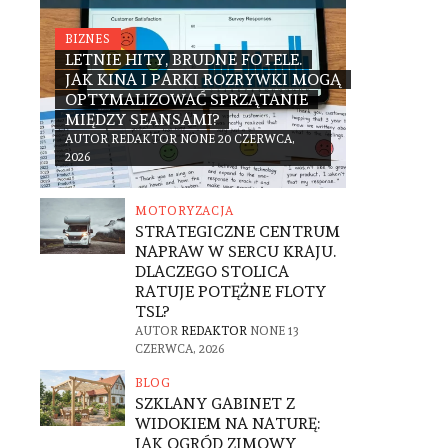
BIZNES
LETNIE HITY, BRUDNE FOTELE.
JAK KINA I PARKI ROZRYWKI MOGĄ
OPTYMALIZOWAĆ SPRZĄTANIE
MIĘDZY SEANSAMI?
AUTOR
REDAKTOR
NONE
20 CZERWCA,
2026
MOTORYZACJA
STRATEGICZNE CENTRUM
NAPRAW W SERCU KRAJU.
DLACZEGO STOLICA
RATUJE POTĘŻNE FLOTY
TSL?
AUTOR
REDAKTOR
NONE
13
CZERWCA, 2026
BLOG
SZKLANY GABINET Z
WIDOKIEM NA NATURĘ:
JAK OGRÓD ZIMOWY