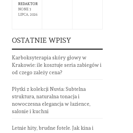
REDAKTOR
REDAKTOR
NONE
3
NONE
8
LIPCA, 2026
CZERWCA,
2026
OSTATNIE WPISY
Karboksyterapia skóry głowy w
Krakowie: ile kosztuje seria zabiegów i
od czego zależy cena?
Płytki z kolekcji Nuvia: Subtelna
struktura, naturalna tonacja i
nowoczesna elegancja w łazience,
salonie i kuchni
Letnie hity, brudne fotele. Jak kina i