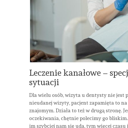
Leczenie kanałowe – spec
sytuacji
Dla wielu osób, wizyta u dentysty nie je
nieudanej wizyty, pacjent zapamięta to na
znajomym. Działa to też w drugą stronę. Jeś
oczekiwania, chętnie polecimy go bliskim. 
im szybciej nam się uda, tym więcej czasu