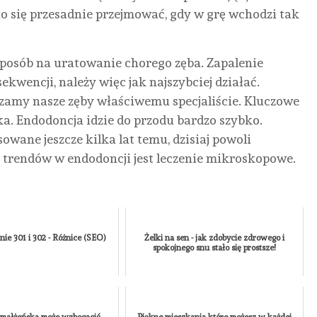
o się przesadnie przejmować, gdy w grę wchodzi tak
LETNIE
STRATEGICZNE
SZKLANY
KAR
HITY,
CENTRUM
GABINET
SKÓ
BRUDNE
NAPRAW
Z
GŁ
sposób na uratowanie chorego zęba. Zapalenie
FOTELE.
W
WIDOKIEM
W
wencji, należy więc jak najszybciej działać.
JAK
SERCU
NA
KRA
erzamy nasze zęby właściwemu specjaliście. Kluczowe
KINA I
KRAJU.
NATURĘ:
ILE
nika. Endodoncja idzie do przodu bardzo szybko.
PARKI
DLACZEGO
JAK
KOS
sowane jeszcze kilka lat temu, dzisiaj powoli
ROZRYWKI
STOLICA
OGRÓD
SER
 trendów w endodoncji jest leczenie mikroskopowe.
MOGĄ
RATUJE
ZIMOWY
ZAB
OPTYMALIZOWAĆ
POTĘŻNE
REDEFINIUJE
I OD
SPRZĄTANIE
FLOTY
KOMFORT
CZE
MIĘDZY
TSL?
PRACY
ZAL
ie 301 i 302 - Różnice (SEO)
Żelki na sen - jak zdobycie zdrowego i
SEANSAMI?
W
CEN
AUTOR
spokojnego snu stało się prostsze!
REDAKTOR
SYSTEMIE
AUTOR
AUTO
NONE
13
REDAKTOR
REDAK
HOME
CZERWCA,
NONE
20
NONE
2026
OFFICE?
CZERWCA,
LIPCA, 
2026
AUTOR
a małżeńska może wzbogacić
Piękne mieszkania które możesz w każdej