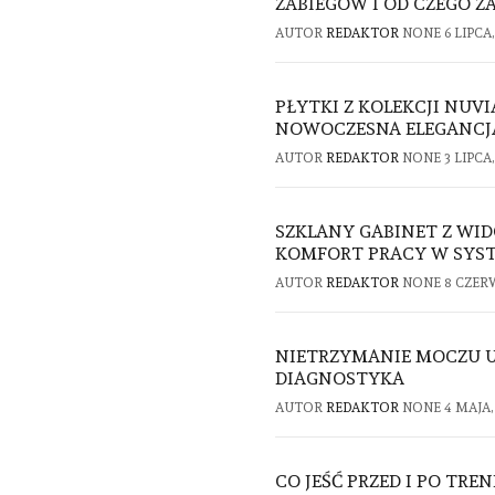
ZABIEGÓW I OD CZEGO Z
AUTOR
REDAKTOR
NONE
6 LIPCA,
PŁYTKI Z KOLEKCJI NUV
NOWOCZESNA ELEGANCJA 
AUTOR
REDAKTOR
NONE
3 LIPCA,
SZKLANY GABINET Z WID
KOMFORT PRACY W SYST
AUTOR
REDAKTOR
NONE
8 CZER
NIETRZYMANIE MOCZU U
DIAGNOSTYKA
AUTOR
REDAKTOR
NONE
4 MAJA,
CO JEŚĆ PRZED I PO TRE