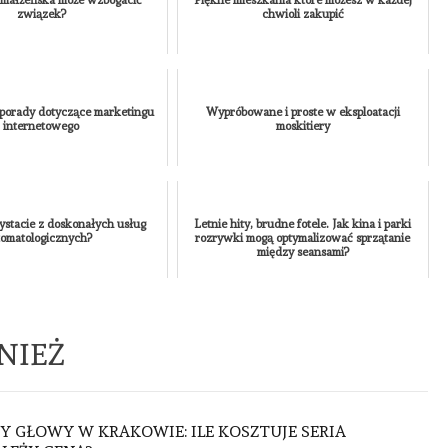
REDAKTOR
związek?
chwioli zakupić
NONE
8
CZERWCA,
2026
porady dotyczące marketingu
Wypróbowane i proste w eksploatacji
internetowego
moskitiery
ystacie z doskonałych usług
Letnie hity, brudne fotele. Jak kina i parki
tomatologicznych?
rozrywki mogą optymalizować sprzątanie
między seansami?
NIEŻ
 GŁOWY W KRAKOWIE: ILE KOSZTUJE SERIA