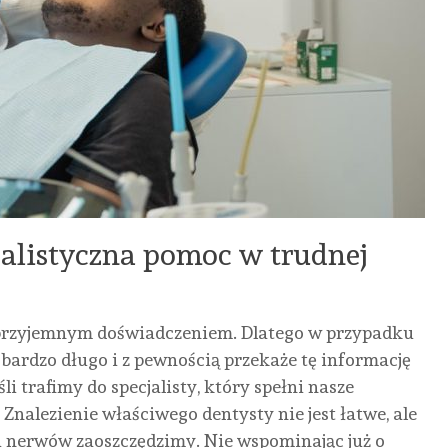
jalistyczna pomoc w trudnej
st przyjemnym doświadczeniem. Dlatego w przypadku
 bardzo długo i z pewnością przekaże tę informację
BLO
li trafimy do specjalisty, który spełni nasze
URO
Znalezienie właściwego dentysty nie jest łatwe, ale
BIZNES
MOTORYZACJA
BLOG
ZDR
 i nerwów zaoszczędzimy. Nie wspominając już o