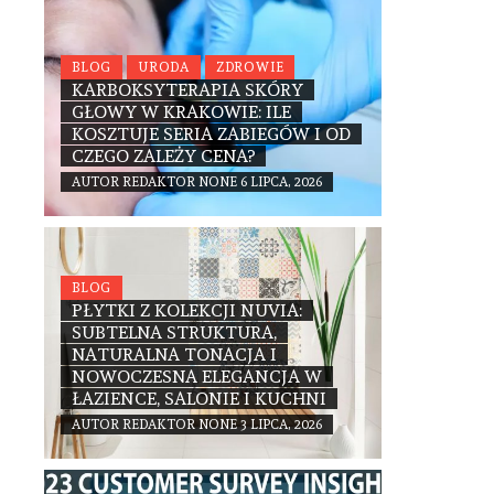
BLOG
URODA
ZDROWIE
KARBOKSYTERAPIA SKÓRY
GŁOWY W KRAKOWIE: ILE
KOSZTUJE SERIA ZABIEGÓW I OD
CZEGO ZALEŻY CENA?
AUTOR
REDAKTOR
NONE
6 LIPCA, 2026
BLOG
PŁYTKI Z KOLEKCJI NUVIA:
SUBTELNA STRUKTURA,
NATURALNA TONACJA I
NOWOCZESNA ELEGANCJA W
ŁAZIENCE, SALONIE I KUCHNI
AUTOR
REDAKTOR
NONE
3 LIPCA, 2026