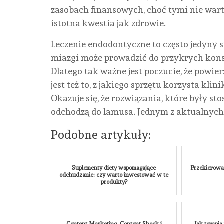
zasobach finansowych, choć tymi nie wart
istotna kwestia jak zdrowie.
Leczenie endodontyczne to często jedyny 
miazgi może prowadzić do przykrych konsek
Dlatego tak ważne jest poczucie, że powi
jest też to, z jakiego sprzętu korzysta kli
Okazuje się, że rozwiązania, które były sto
odchodzą do lamusa. Jednym z aktualnych
Podobne artykuły:
Suplementy diety wspomagające
Przekierowan
odchudzanie: czy warto inwestować w te
produkty?
Content Marketing, Content Shock i
Jak terapi