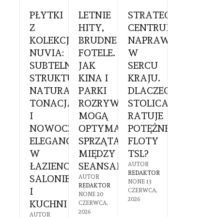
BOKSYTERAPIA
PŁYTKI
LETNIE
STRATEGICZNE
SZKLAN
RY
Z
HITY,
CENTRUM
GABINE
OWY
KOLEKCJI
BRUDNE
NAPRAW
Z
NUVIA:
FOTELE.
W
WIDOKI
KOWIE:
SUBTELNA
JAK
SERCU
NA
STRUKTURA,
KINA I
KRAJU.
NATURĘ
ZTUJE
NATURALNA
PARKI
DLACZEGO
JAK
IA
TONACJA
ROZRYWKI
STOLICA
OGRÓD
IEGÓW
I
MOGĄ
RATUJE
ZIMOW
NOWOCZESNA
OPTYMALIZOWAĆ
POTĘŻNE
REDEFIN
GO
ELEGANCJA
SPRZĄTANIE
FLOTY
KOMFO
EŻY
W
MIĘDZY
TSL?
PRACY
A?
ŁAZIENCE,
SEANSAMI?
W
AUTOR
REDAKTOR
SALONIE
SYSTEM
R
AUTOR
NONE
13
TOR
REDAKTOR
I
HOME
CZERWCA,
6
NONE
20
2026
KUCHNI
OFFICE?
2026
CZERWCA,
2026
AUTOR
AUTOR