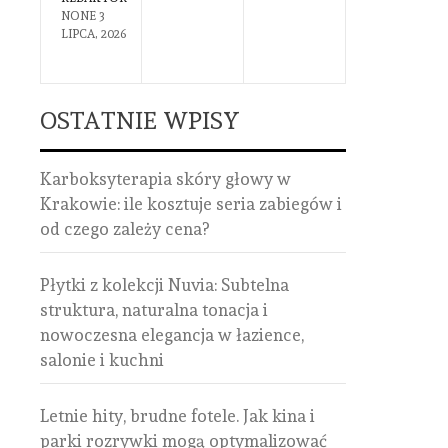
NONE
3
NONE
8
LIPCA, 2026
CZERWCA,
2026
OSTATNIE WPISY
Karboksyterapia skóry głowy w
Krakowie: ile kosztuje seria zabiegów i
od czego zależy cena?
Płytki z kolekcji Nuvia: Subtelna
struktura, naturalna tonacja i
nowoczesna elegancja w łazience,
salonie i kuchni
Letnie hity, brudne fotele. Jak kina i
parki rozrywki mogą optymalizować