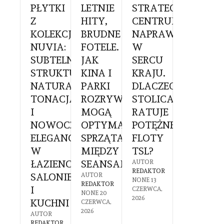
BOKSYTERAPIA
PŁYTKI
LETNIE
STRATEGICZNE
SZKLAN
RY
Z
HITY,
CENTRUM
GABINE
OWY
KOLEKCJI
BRUDNE
NAPRAW
Z
NUVIA:
FOTELE.
W
WIDOKI
KOWIE:
SUBTELNA
JAK
SERCU
NA
STRUKTURA,
KINA I
KRAJU.
NATURĘ
ZTUJE
NATURALNA
PARKI
DLACZEGO
JAK
IA
TONACJA
ROZRYWKI
STOLICA
OGRÓD
IEGÓW
I
MOGĄ
RATUJE
ZIMOW
NOWOCZESNA
OPTYMALIZOWAĆ
POTĘŻNE
REDEFIN
GO
ELEGANCJA
SPRZĄTANIE
FLOTY
KOMFO
EŻY
W
MIĘDZY
TSL?
PRACY
A?
ŁAZIENCE,
SEANSAMI?
W
AUTOR
REDAKTOR
SALONIE
SYSTEM
R
AUTOR
NONE
13
TOR
REDAKTOR
I
HOME
CZERWCA,
6
NONE
20
2026
KUCHNI
OFFICE?
2026
CZERWCA,
2026
AUTOR
AUTOR
REDAKTOR
REDAKTOR