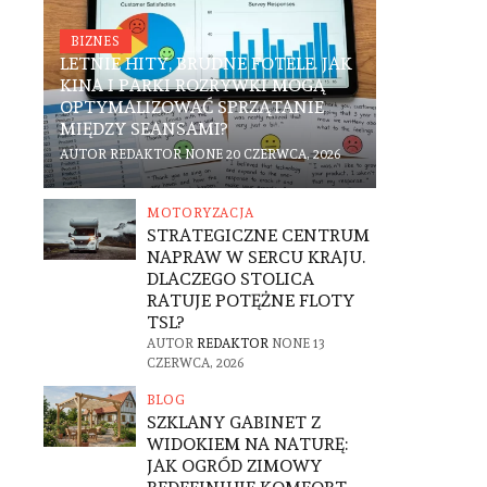
BIZNES
LETNIE HITY, BRUDNE FOTELE. JAK
KINA I PARKI ROZRYWKI MOGĄ
OPTYMALIZOWAĆ SPRZĄTANIE
MIĘDZY SEANSAMI?
AUTOR
REDAKTOR
NONE
20 CZERWCA, 2026
MOTORYZACJA
STRATEGICZNE CENTRUM
NAPRAW W SERCU KRAJU.
DLACZEGO STOLICA
RATUJE POTĘŻNE FLOTY
TSL?
AUTOR
REDAKTOR
NONE
13
CZERWCA, 2026
BLOG
SZKLANY GABINET Z
WIDOKIEM NA NATURĘ:
JAK OGRÓD ZIMOWY