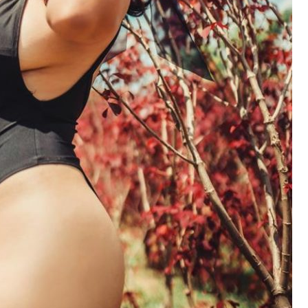
LETNIE
STRATEGICZNE
SZKLANY
KAR
HITY,
CENTRUM
GABINET
SKÓ
BRUDNE
NAPRAW
Z
GŁ
FOTELE.
W
WIDOKIEM
W
JAK
SERCU
NA
KRA
KINA I
KRAJU.
NATURĘ:
ILE
PARKI
DLACZEGO
JAK
KOS
ROZRYWKI
STOLICA
OGRÓD
SER
MOGĄ
RATUJE
ZIMOWY
ZAB
OPTYMALIZOWAĆ
POTĘŻNE
REDEFINIUJE
I OD
SPRZĄTANIE
FLOTY
KOMFORT
CZE
MIĘDZY
TSL?
PRACY
ZAL
SEANSAMI?
W
CEN
AUTOR
REDAKTOR
SYSTEMIE
AUTOR
AUTO
NONE
13
REDAKTOR
REDAK
HOME
CZERWCA,
NONE
20
NONE
2026
OFFICE?
CZERWCA,
LIPCA, 
2026
AUTOR
REDAKTOR