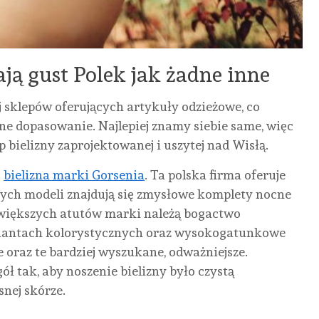
NONE
8
CZERWCA,
2026
ają gust Polek jak żadne inne
j sklepów oferujących artykuły odzieżowe, co
ne dopasowanie. Najlepiej znamy siebie same, więc
 bielizny zaprojektowanej i uszytej nad Wisłą.
ć
bielizna marki Gorsenia
. Ta polska firma oferuje
nych modeli znajdują się zmysłowe komplety nocne
jwiększych atutów marki należą bogactwo
riantach kolorystycznych oraz wysokogatunkowe
 oraz te bardziej wyszukane, odważniejsze.
ół tak, aby noszenie bielizny było czystą
snej skórze.