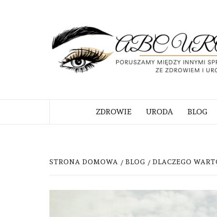
Skip
to
content
PORUSZAMY MIĘDZY INNYMI S
ZWIĄZANE ZE ZDROWIEM I URO
ZDROWIE
URODA
BLOG
STRONA DOMOWA
BLOG
DLACZEGO WARTO