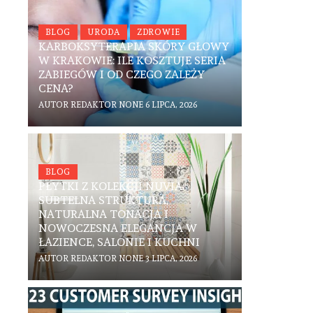
BLOG
URODA
ZDROWIE
KARBOKSYTERAPIA SKÓRY GŁOWY
W KRAKOWIE: ILE KOSZTUJE SERIA
ZABIEGÓW I OD CZEGO ZALEŻY
CENA?
AUTOR
REDAKTOR
NONE
6 LIPCA, 2026
BLOG
PŁYTKI Z KOLEKCJI NUVIA:
SUBTELNA STRUKTURA,
NATURALNA TONACJA I
NOWOCZESNA ELEGANCJA W
ŁAZIENCE, SALONIE I KUCHNI
AUTOR
REDAKTOR
NONE
3 LIPCA, 2026