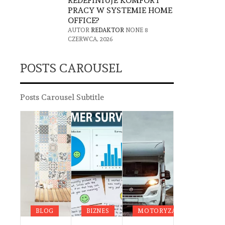
REDEFINIUJE KOMFORT
PRACY W SYSTEMIE HOME
OFFICE?
AUTOR
REDAKTOR
NONE
8
CZERWCA, 2026
POSTS CAROUSEL
Posts Carousel Subtitle
G
DA
OWIE
BLOG
BIZNES
MOTORYZACJA
BLOG