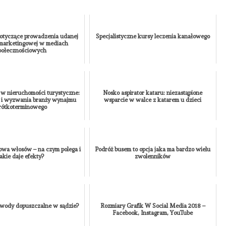
tyczące prowadzenia udanej
Specjalistyczne kursy leczenia kanałowego
 marketingowej w mediach
połecznościowych
w nieruchomości turystyczne:
Nosko aspirator kataru: niezastąpione
 i wyzwania branży wynajmu
wsparcie w walce z katarem u dzieci
rótkoterminowego
rowa włosów – na czym polega i
Podróż busem to opcja jaka ma bardzo wielu
jakie daje efekty?
zwolenników
owody dopuszczalne w sądzie?
Rozmiary Grafik W Social Media 2018 –
Facebook, Instagram, YouTube