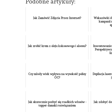
Podobne artykuły:
Jak Zamówić Zdjęcia Przez Internet?
Wskazówki do
kampanii
s
Jak zrobić krem z oleju kokosowego i aloesu?
Inwestowanie 
Perspektywy
k
Czy młody wiek wpływa na wysokość polisy
Depilacja lase
OC?
Jak skutecznie pozbyć się rzadkich włosów -
Jak zdobyć d
topper damski rozwiązaniem