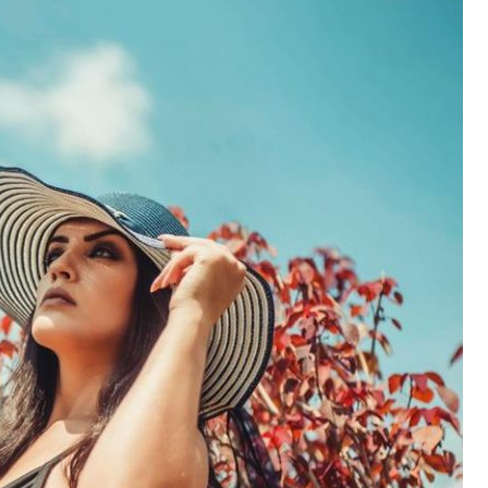
BLO
URO
BIZNES
MOTORYZACJA
BLOG
ZDR