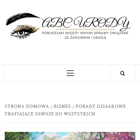
Skip
to
content
U
PORUSZAMY MIĘDZY INNYMI SPRAWY
ZWIĄZANE ZE ZDROWIEM I URODĄ
Primary
Menu
STRONA DOMOWA
BIZNES
PORADY DZIAŁKOWE
TRAFIAJĄCE ZAWSZE DO WSZYSTKICH