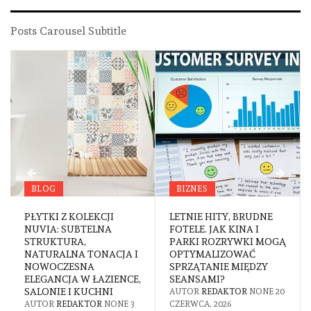
Posts Carousel Subtitle
BLOG
BIZNES
PŁYTKI Z KOLEKCJI
LETNIE HITY, BRUDNE
NUVIA: SUBTELNA
FOTELE. JAK KINA I
STRUKTURA,
PARKI ROZRYWKI MOGĄ
NATURALNA TONACJA I
OPTYMALIZOWAĆ
NOWOCZESNA
SPRZĄTANIE MIĘDZY
ELEGANCJA W ŁAZIENCE,
SEANSAMI?
SALONIE I KUCHNI
AUTOR
REDAKTOR
NONE
20
AUTOR
REDAKTOR
NONE
3
CZERWCA, 2026