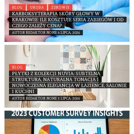
BLOG
URODA
ZDROWIE
KARBOKSYTERAPIA SKÓRY GŁOWY W
KRAKOWIE: ILE KOSZTUJE SERIA ZABIEGÓW I OD
CZEGO ZALEŻY CENA?
AUTOR
REDAKTOR
NONE
6 LIPCA, 2026
BLOG
PŁYTKI Z KOLEKCJI NUVIA: SUBTELNA
STRUKTURA, NATURALNA TONACJA I
NOWOCZESNA ELEGANCJA W ŁAZIENCE, SALONIE
I KUCHNI
AUTOR
REDAKTOR
NONE
3 LIPCA, 2026