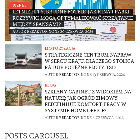
BIZNES
LETNIE HITY, BRUDNE FOTELE. JAK KINA I PARKI
ROZRYWKI MOGĄ OPTYMALIZOWAĆ SPRZĄTANIE
MIĘDZY SEANSAMI?
AUTOR
REDAKTOR
NONE
20 CZERWCA, 2026
MOTORYZACJA
STRATEGICZNE CENTRUM NAPRAW
W SERCU KRAJU. DLACZEGO STOLICA
RATUJE POTĘŻNE FLOTY TSL?
AUTOR
REDAKTOR
NONE
13 CZERWCA, 2026
BLOG
SZKLANY GABINET Z WIDOKIEM NA
NATURĘ: JAK OGRÓD ZIMOWY
REDEFINIUJE KOMFORT PRACY W
SYSTEMIE HOME OFFICE?
AUTOR
REDAKTOR
NONE
8 CZERWCA, 2026
POSTS CAROUSEL