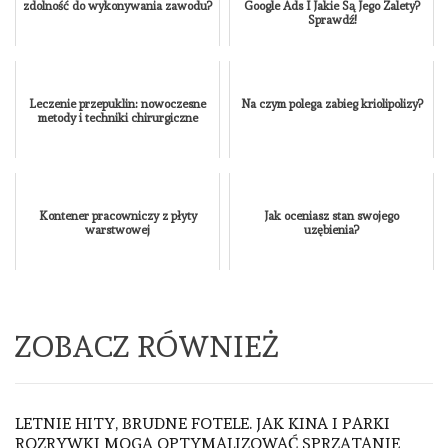
zdolność do wykonywania zawodu?
Google Ads I Jakie Są Jego Zalety?
Sprawdź!
Leczenie przepuklin: nowoczesne
Na czym polega zabieg kriolipolizy?
metody i techniki chirurgiczne
Kontener pracowniczy z płyty
Jak oceniasz stan swojego
warstwowej
uzębienia?
ZOBACZ RÓWNIEŻ
LETNIE HITY, BRUDNE FOTELE. JAK KINA I PARKI
ROZRYWKI MOGĄ OPTYMALIZOWAĆ SPRZĄTANIE