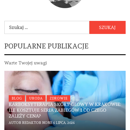
Szukaj:
POPULARNE PUBLIKACJE
Warte Twojej uwagi
BLOG
URODA
ZDROWIE
KARBOKSYTERAPIA SKÓRY GŁOWY W KRAKOWIE:
ILE KOSZTUJE SERIA ZABIEGÓW I OD CZEGO
ZALEŻY CENA?
AUTOR
REDAKTOR
NONE
6 LIPCA, 2026