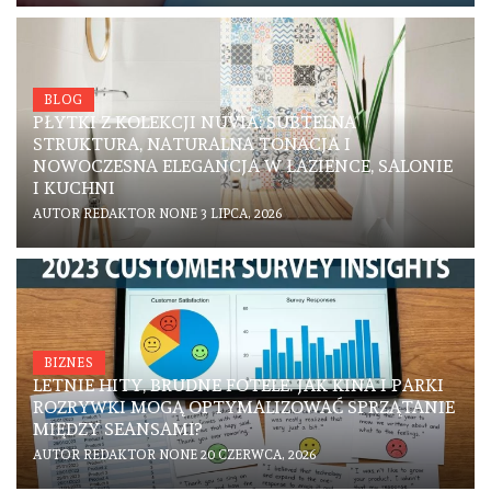
BLOG
PŁYTKI Z KOLEKCJI NUVIA: SUBTELNA
STRUKTURA, NATURALNA TONACJA I
NOWOCZESNA ELEGANCJA W ŁAZIENCE, SALONIE
I KUCHNI
AUTOR
REDAKTOR
NONE
3 LIPCA, 2026
BIZNES
LETNIE HITY, BRUDNE FOTELE. JAK KINA I PARKI
ROZRYWKI MOGĄ OPTYMALIZOWAĆ SPRZĄTANIE
MIĘDZY SEANSAMI?
AUTOR
REDAKTOR
NONE
20 CZERWCA, 2026