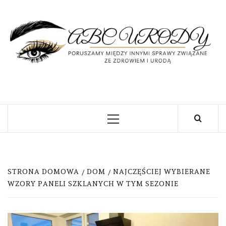
Skip
to
content
U
PORUSZAMY MIĘDZY INNYMI SPRAWY
ZWIĄZANE ZE ZDROWIEM I URODĄ
Primary
Menu
STRONA DOMOWA
DOM
NAJCZĘŚCIEJ WYBIERANE
WZORY PANELI SZKLANYCH W TYM SEZONIE