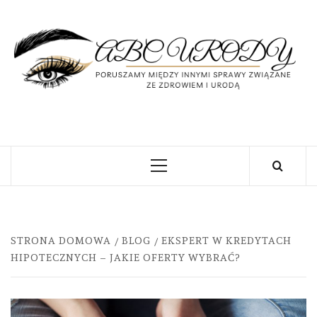
Skip
to
content
U
PORUSZAMY MIĘDZY INNYMI SPRAWY
ZWIĄZANE ZE ZDROWIEM I URODĄ
Primary
Menu
STRONA DOMOWA
BLOG
EKSPERT W KREDYTACH
HIPOTECZNYCH – JAKIE OFERTY WYBRAĆ?