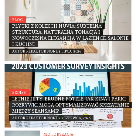
BLOG
PŁYTKI Z KOLEKCJI NUVIA: SUBTELNA
STRUKTURA, NATURALNA TONACJA I
NOWOCZESNA ELEGANCJA W ŁAZIENCE, SALONIE
I KUCHNI
AUTOR
REDAKTOR
NONE
3 LIPCA, 2026
BIZNES
LETNIE HITY, BRUDNE FOTELE. JAK KINA I PARKI
ROZRYWKI MOGĄ OPTYMALIZOWAĆ SPRZĄTANIE
MIĘDZY SEANSAMI?
AUTOR
REDAKTOR
NONE
20 CZERWCA, 2026
MOTORYZACJA