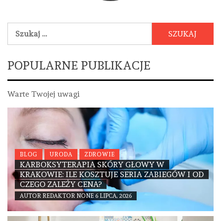
Szukaj:
POPULARNE PUBLIKACJE
Warte Twojej uwagi
BLOG
URODA
ZDROWIE
KARBOKSYTERAPIA SKÓRY GŁOWY W
KRAKOWIE: ILE KOSZTUJE SERIA ZABIEGÓW I OD
CZEGO ZALEŻY CENA?
AUTOR
REDAKTOR
NONE
6 LIPCA, 2026