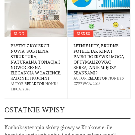
BIZNES
MOTORYZACJA
LETNIE HITY, BRUDNE
STRATEGICZNE
FOTELE. JAK KINA I
CENTRUM NAPRAW W
PARKI ROZRYWKI MOGĄ
SERCU KRAJU.
JA I
OPTYMALIZOWAĆ
DLACZEGO STOLICA
SPRZĄTANIE MIĘDZY
RATUJE POTĘŻNE FLOT
ENCE,
SEANSAMI?
TSL?
AUTOR
REDAKTOR
NONE
20
AUTOR
REDAKTOR
NONE
1
NE
3
CZERWCA, 2026
CZERWCA, 2026
OSTATNIE WPISY
Karboksyterapia skóry głowy w Krakowie: ile