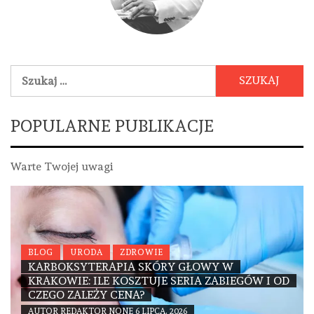
Szukaj:
POPULARNE PUBLIKACJE
Warte Twojej uwagi
BLOG
URODA
ZDROWIE
KARBOKSYTERAPIA SKÓRY GŁOWY W
KRAKOWIE: ILE KOSZTUJE SERIA ZABIEGÓW I OD
CZEGO ZALEŻY CENA?
AUTOR
REDAKTOR
NONE
6 LIPCA, 2026