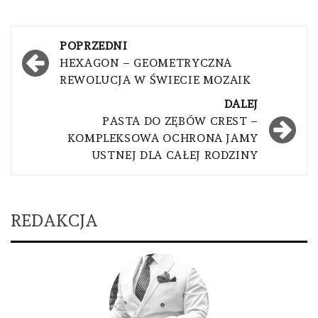
Nawigacja
POPRZEDNI
wpisu
HEXAGON – GEOMETRYCZNA
REWOLUCJA W ŚWIECIE MOZAIK
DALEJ
PASTA DO ZĘBÓW CREST –
KOMPLEKSOWA OCHRONA JAMY
USTNEJ DLA CAŁEJ RODZINY
REDAKCJA