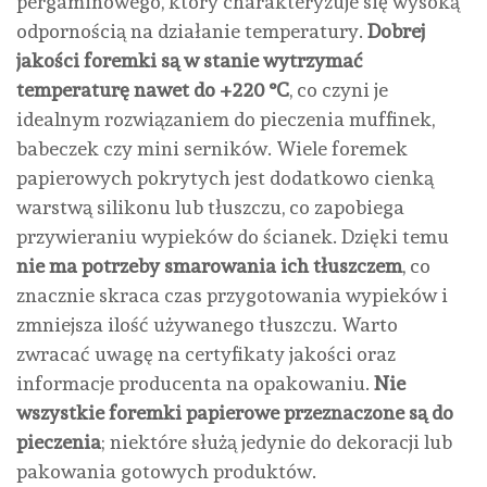
pergaminowego, który charakteryzuje się wysoką
odpornością na działanie temperatury.
Dobrej
jakości foremki są w stanie wytrzymać
temperaturę nawet do +220 °C
, co czyni je
idealnym rozwiązaniem do pieczenia muffinek,
babeczek czy mini serników. Wiele foremek
papierowych pokrytych jest dodatkowo cienką
warstwą silikonu lub tłuszczu, co zapobiega
przywieraniu wypieków do ścianek. Dzięki temu
nie ma potrzeby smarowania ich tłuszczem
, co
znacznie skraca czas przygotowania wypieków i
zmniejsza ilość używanego tłuszczu. Warto
zwracać uwagę na certyfikaty jakości oraz
informacje producenta na opakowaniu.
Nie
wszystkie foremki papierowe przeznaczone są do
pieczenia
; niektóre służą jedynie do dekoracji lub
pakowania gotowych produktów.