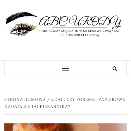
Skip
to
content
U
PORUSZAMY MIĘDZY INNYMI SPRAWY
ZWIĄZANE ZE ZDROWIEM I URODĄ
Primary
Menu
STRONA DOMOWA
BLOG
CZY FOREMKI PAPIEROWE
NADAJĄ SIĘ DO PIEKARNIKA?