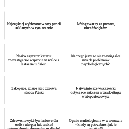
Najczęściej wybierane wzory paneli
Lifting twarzy za pomocą
szklanych w tym sezonie
ultradźwięków
Nosko aspirator kataru:
Dlaczego jeszcze nie rozwiązałeś
niezastąpione wsparcie w walce z
swoich problemów
katarem u dzieci
psychologicznych?
Zakopane, znane jako zimowa
Najważniejsze wskazówki
stolica Polski
dotyczące sukcesu w marketingu
wielopoziomowym
Zdrowe nawyki żywieniowe dla
Opinie ornitologiczne w warszawie
osób z alergią: Jak unikać
– kiedy są potrzebne i jak je
potencjalnych alergenów w diecie?
uzyskać?