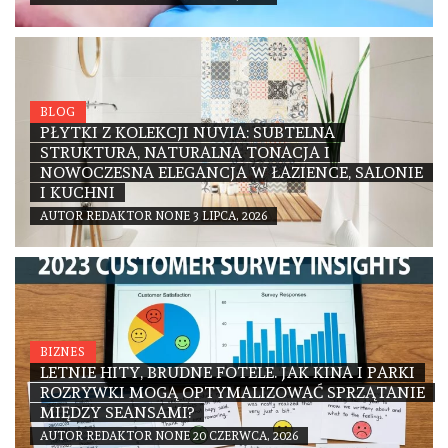
BLOG
PŁYTKI Z KOLEKCJI NUVIA: SUBTELNA
STRUKTURA, NATURALNA TONACJA I
NOWOCZESNA ELEGANCJA W ŁAZIENCE, SALONIE
I KUCHNI
AUTOR
REDAKTOR
NONE
3 LIPCA, 2026
BIZNES
LETNIE HITY, BRUDNE FOTELE. JAK KINA I PARKI
ROZRYWKI MOGĄ OPTYMALIZOWAĆ SPRZĄTANIE
MIĘDZY SEANSAMI?
AUTOR
REDAKTOR
NONE
20 CZERWCA, 2026